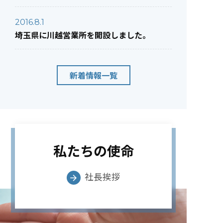
2016.8.1
埼玉県に川越営業所を開設しました。
新着情報一覧
私たちの使命
社長挨拶
arrow_forward