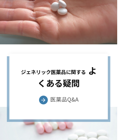
よ
ジェネリック医薬品に関する
くある疑問
医薬品Q&A
arrow_forward