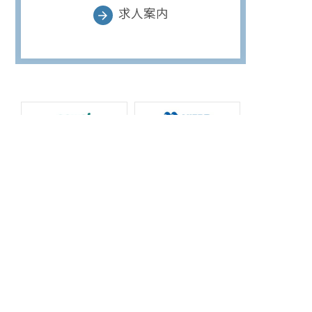
求人案内
arrow_forward
arrow_upward
（株）埼玉医薬品販売
ジェネリック医薬品専門卸